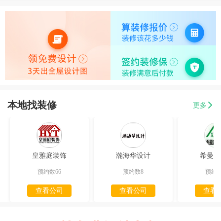
本地找装修
更多
皇雅庭装饰
瀚海华设计
希曼迪
预约数66
预约数8
预约数
查看公司
查看公司
查看