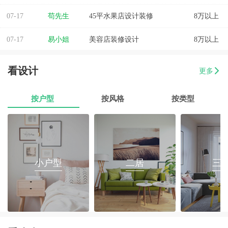
07-17
苟先生
45平水果店设计装修
8万以上
07-17
易小姐
美容店装修设计
8万以上
07-17
张小姐
两房两厅改造
8万以上
看设计
更多
07-17
李先生
乐府花园4房2厅2卫毛坯房
8万以上
按户型
按风格
按类型
07-17
郭先生
榕城区消防路口135平套房装修
8万以上
07-17
朱小姐
560平办公室装修
8万以上
07-17
伊小姐
180平和盛花园设计装修
8万以上
小户型
二居
三
07-17
董先生
万泰城4室2厅 202平
8万以上
07-17
葛小姐
榕城区榕江一品3室2厅1卫
8万以上
07-17
魏先生
金海湾4室2厅
8万以上