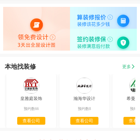
本地找装修
更多
皇雅庭装饰
瀚海华设计
希曼迪
预约数66
预约数8
预约数
查看公司
查看公司
查看