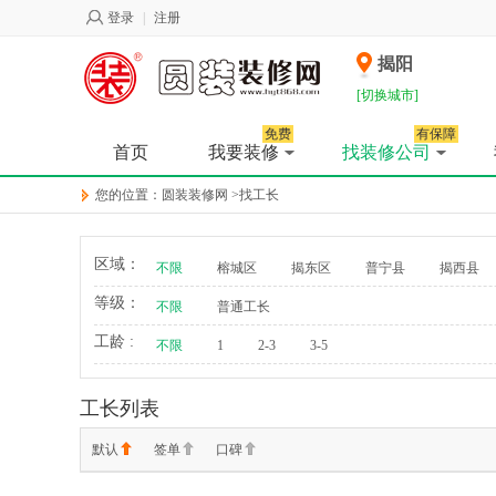
登录
|
注册
揭阳
[切换城市]
免费
有保障
首页
我要装修
找装修公司
您的位置：
圆装装修网
>
找工长
区域：
不限
榕城区
揭东区
普宁县
揭西县
等级：
不限
普通工长
工龄 :
不限
1
2-3
3-5
工长列表
默认
签单
口碑