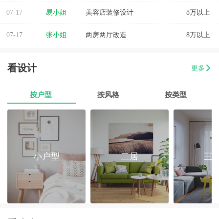
07-17
易小姐
美容店装修设计
8万以上
07-17
张小姐
两房两厅改造
8万以上
07-17
李先生
乐府花园4房2厅2卫毛坯房
8万以上
看设计
更多
07-17
郭先生
榕城区消防路口135平套房装修
8万以上
按户型
按风格
按类型
07-17
朱小姐
560平办公室装修
8万以上
07-17
伊小姐
180平和盛花园设计装修
8万以上
07-17
董先生
万泰城4室2厅 202平
8万以上
小户型
二居
三
07-17
葛小姐
榕城区榕江一品3室2厅1卫
8万以上
07-17
魏先生
金海湾4室2厅
8万以上
07-17
曾女士
新澳城市花园3室1厅1卫
8万以上