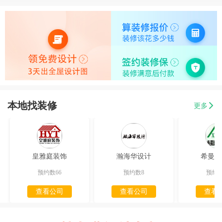
本地找装修
更多
皇雅庭装饰
瀚海华设计
希曼迪
预约数66
预约数8
预约数
查看公司
查看公司
查看