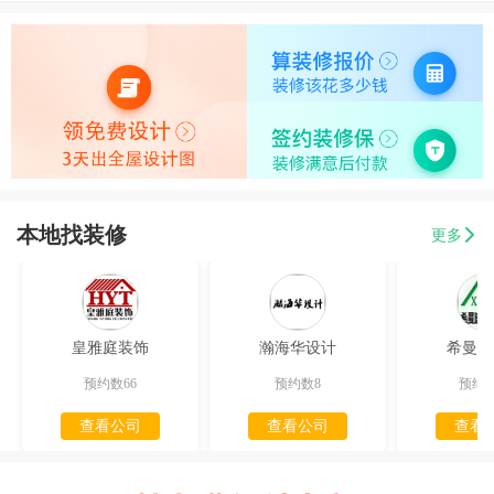
本地找装修
更多
皇雅庭装饰
瀚海华设计
希曼迪
预约数66
预约数8
预约数
查看公司
查看公司
查看