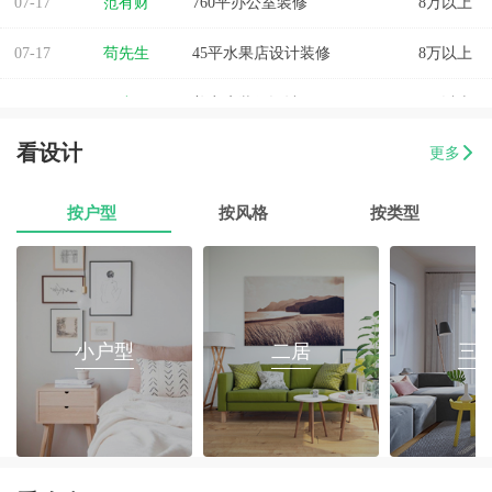
07-17
苟先生
45平水果店设计装修
8万以上
07-17
易小姐
美容店装修设计
8万以上
07-17
张小姐
两房两厅改造
8万以上
看设计
更多
07-17
李先生
乐府花园4房2厅2卫毛坯房
8万以上
按户型
按风格
按类型
07-17
郭先生
榕城区消防路口135平套房装修
8万以上
07-17
朱小姐
560平办公室装修
8万以上
07-17
小户型
伊小姐
180平和盛花园设计装修
二居
8万以上
三
07-17
董先生
万泰城4室2厅 202平
8万以上
07-17
葛小姐
榕城区榕江一品3室2厅1卫
8万以上