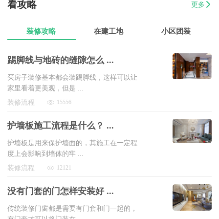
看攻略
07-17
魏先生
金海湾4室2厅
8万以上
更多
07-17
曾女士
新澳城市花园3室1厅1卫
8万以上
装修攻略
在建工地
小区团装
踢脚线与地砖的缝隙怎么 ...
买房子装修基本都会装踢脚线，这样可以让
家里看着更美观，但是 ...
装修流程
15556
护墙板施工流程是什么？ ...
护墙板是用来保护墙面的，其施工在一定程
度上会影响到墙体的牢 ...
装修流程
12121
没有门套的门怎样安装好 ...
传统装修门窗都是需要有门套和门一起的，