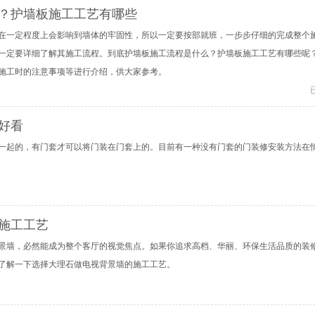
？护墙板施工工艺有哪些
在一定程度上会影响到墙体的牢固性，所以一定要按部就班，一步步仔细的完成整个
一定要详细了解其施工流程。到底护墙板施工流程是什么？护墙板施工工艺有哪些呢
施工时的注意事项等进行介绍，供大家参考。
好看
一起的，有门套才可以将门装在门套上的。目前有一种没有门套的门装修安装方法在
施工工艺
景墙，必然能成为整个客厅的视觉焦点。如果你追求高档、华丽、环保生活品质的装
了解一下选择大理石做电视背景墙的施工工艺。