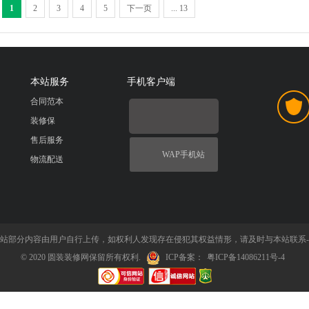
1
2
3
4
5
下一页
... 13
本站服务
手机客户端
合同范本
装修保
售后服务
WAP手机站
物流配送
站部分内容由用户自行上传，如权利人发现存在侵犯其权益情形，请及时与本站联系-QQ：8
© 2020 圆装装修网保留所有权利.
ICP备案：
粤ICP备14086211号-4