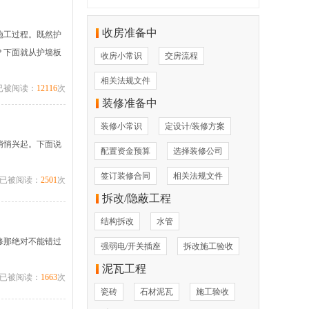
收房准备中
施工过程。既然护
？下面就从护墙板
收房小常识
交房流程
相关法规文件
已被阅读：
12116
次
装修准备中
装修小常识
定设计/装修方案
悄悄兴起。下面说
配置资金预算
选择装修公司
签订装修合同
相关法规文件
已被阅读：
2501
次
拆改/隐蔽工程
结构拆改
水管
修那绝对不能错过
强弱电/开关插座
拆改施工验收
泥瓦工程
已被阅读：
1663
次
瓷砖
石材泥瓦
施工验收