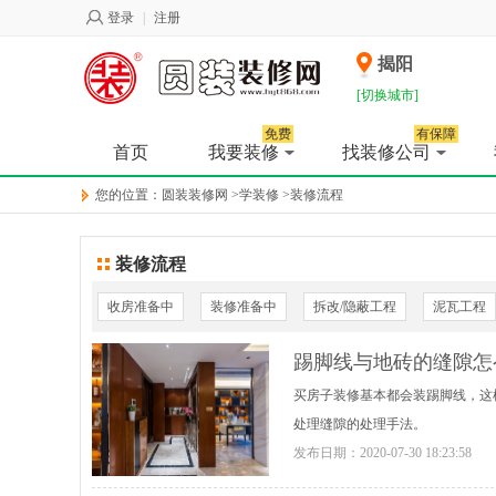
登录
|
注册
揭阳
[切换城市]
免费
有保障
首页
我要装修
找装修公司
您的位置：
圆装装修网
>
学装修
>
装修流程
装修流程
收房准备中
装修准备中
拆改/隐蔽工程
泥瓦工程
踢脚线与地砖的缝隙怎
买房子装修基本都会装踢脚线，这
处理缝隙的处理手法。
发布日期：
2020-07-30 18:23:58