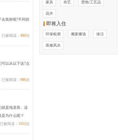
家具
布艺
壁饰/工艺品
花卉
去装扮呢?不同担
即将入住
环保检测
搬家搬场
保洁
已被阅读：
999
次
装修风水
可以从以下这7点
已被阅读：
986
次
们就是地龙骨。这
底是为什么呢？
已被阅读：
1052
次