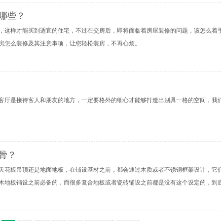
哪些？
，这样才能买到适宜的住宅，不过在交房后，即将面临着房屋装修的问题，该怎么着手
房怎么装修及其注意事项，让您轻松装房，不再心烦。
客厅是接待客人和朋友的地方，一定要格外的细心才能够打造出别具一格的空间，我们
骨？
天花板吊顶还是地面地板，在铺设基材之前，都会通过木质或者不锈钢框架设计，它
木地板铺设之前必备的，而很多复合地板或者瓷砖铺设之前都是没有这个设定的，到