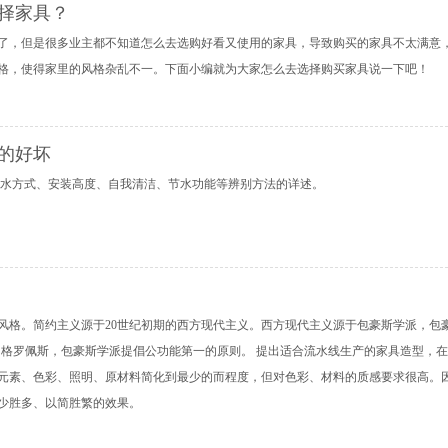
择家具？
了，但是很多业主都不知道怎么去选购好看又使用的家具，导致购买的家具不太满意
格，使得家里的风格杂乱不一。下面小编就为大家怎么去选择购买家具说一下吧！
的好坏
出水方式、安装高度、自我清洁、节水功能等辨别方法的详述。
风格。简约主义源于20世纪初期的西方现代主义。西方现代主义源于包豪斯学派，包
特·格罗佩斯，包豪斯学派提倡公功能第一的原则。 提出适合流水线生产的家具造型，
元素、色彩、照明、原材料简化到最少的而程度，但对色彩、材料的质感要求很高。
少胜多、以简胜繁的效果。