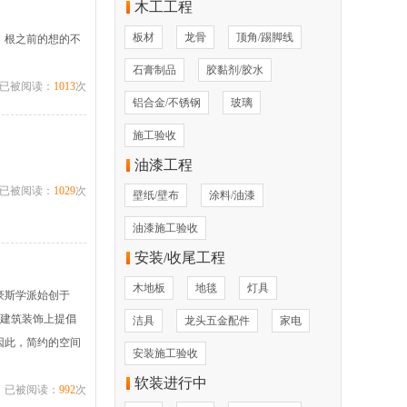
木工工程
板材
龙骨
顶角/踢脚线
，根之前的想的不
石膏制品
胶黏剂/胶水
已被阅读：
1013
次
铝合金/不锈钢
玻璃
施工验收
油漆工程
已被阅读：
1029
次
壁纸/壁布
涂料/油漆
油漆施工验收
安装/收尾工程
木地板
地毯
灯具
豪斯学派始创于
在建筑装饰上提倡
洁具
龙头五金配件
家电
因此，简约的空间
安装施工验收
软装进行中
已被阅读：
992
次